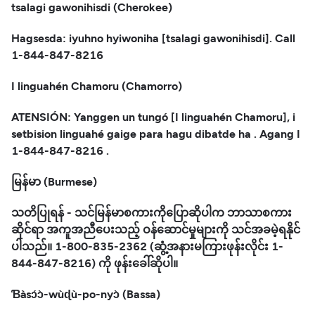
tsalagi gawonihisdi (Cherokee)
Hagsesda: iyuhno hyiwoniha [tsalagi gawonihisdi]. Call
1-844-847-8216
I linguahén Chamoru (Chamorro)
ATENSIÓN: Yanggen un tungó [I linguahén Chamoru], i
setbision linguahé gaige para hagu dibatde ha . Agang I
1-844-847-8216 .
မြန်မာ (Burmese)
သတိပြုရန် - သင်မြန်မာစကားကိုပြောဆိုပါက ဘာသာစကား
ဆိုင်ရာ အကူအညီပေးသည့် ဝန်ဆောင်မှုများကို သင်အခမဲ့ရနိုင်
ပါသည်။ 1-800-835-2362 (ဆွံ့အနားမကြားဖုန်းလိုင်း 1-
844-847-8216) ကို ဖုန်းခေါ်ဆိုပါ။
Ɓàsɔ́ɔ̀-wùɖù-po-nyɔ̀ (Bassa)