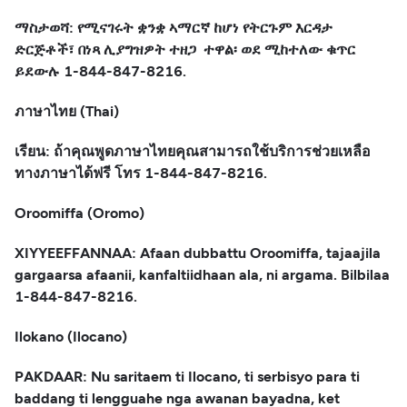
ማስታወሻ: የሚናገሩት ቋንቋ ኣማርኛ ከሆነ የትርጉም እርዳታ
ድርጅቶች፣ በነጻ ሊያግዝዎት ተዘጋ ተዋል፡ ወደ ሚከተለው ቁጥር
ይደውሉ 1-844-847-8216.
ภาษาไทย (Thai)
เรียน: ถ้าคุณพูดภาษาไทยคุณสามารถใช้บริการช่วยเหลือ
ทางภาษาได้ฟรี โทร 1-844-847-8216.
Oroomiffa (Oromo)
XIYYEEFFANNAA: Afaan dubbattu Oroomiffa, tajaajila
gargaarsa afaanii, kanfaltiidhaan ala, ni argama. Bilbilaa
1-844-847-8216.
Ilokano (Ilocano)
PAKDAAR: Nu saritaem ti Ilocano, ti serbisyo para ti
baddang ti lengguahe nga awanan bayadna, ket