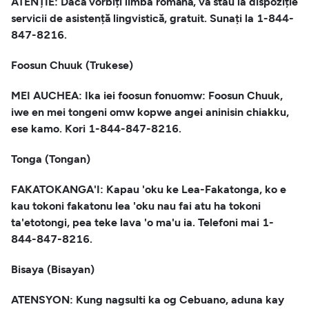
ATENȚIE: Dacă vorbiți limba română, vă stau la dispoziție
servicii de asistență lingvistică, gratuit. Sunați la 1-844-
847-8216.
Foosun Chuuk (Trukese)
MEI AUCHEA: Ika iei foosun fonuomw: Foosun Chuuk,
iwe en mei tongeni omw kopwe angei aninisin chiakku,
ese kamo. Kori 1-844-847-8216.
Tonga (Tongan)
FAKATOKANGA'I: Kapau 'oku ke Lea-Fakatonga, ko e
kau tokoni fakatonu lea 'oku nau fai atu ha tokoni
ta'etotongi, pea teke lava 'o ma'u ia. Telefoni mai 1-
844-847-8216.
Bisaya (Bisayan)
ATENSYON: Kung nagsulti ka og Cebuano, aduna kay