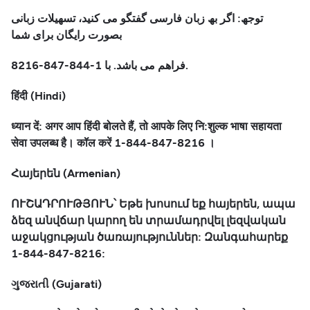
توجھ: اگر بھ زبان فارسی گفتگو می کنید، تسھیلات زبانی
بصورت رایگان برای شما
فراھم می باشد. با 1-844-847-8216.
हिंदी (Hindi)
ध्यान दें: अगर आप हिंदी बोलते हैं, तो आपके लिए नि:शुल्क भाषा सहायता
सेवा उपलब्ध है। कॉल करें 1-844-847-8216 ।
Հայերեն (Armenian)
ՈՒՇԱԴՐՈՒԹՅՈՒՆ՝ Եթե խոսում եք հայերեն, ապա
ձեզ անվճար կարող են տրամադրվել լեզվական
աջակցության ծառայություններ: Զանգահարեք
1-844-847-8216:
ગુજરાતી (Gujarati)