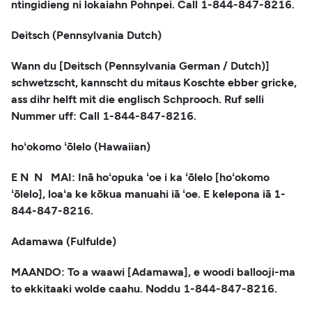
ntingidieng ni lokaiahn Pohnpei. Call 1-844-847-8216.
Deitsch (Pennsylvania Dutch)
Wann du [Deitsch (Pennsylvania German / Dutch)]
schwetzscht, kannscht du mitaus Koschte ebber gricke,
ass dihr helft mit die englisch Schprooch. Ruf selli
Nummer uff: Call 1-844-847-8216.
hoʻokomo ʻōlelo (Hawaiian)
E N N MAI: Inā hoʻopuka ʻoe i ka ʻōlelo [hoʻokomo
ʻōlelo], loaʻa ke kōkua manuahi iā ʻoe. E kelepona iā 1-
844-847-8216.
Adamawa (Fulfulde)
MAANDO: To a waawi [Adamawa], e woodi ballooji-ma
to ekkitaaki wolde caahu. Noddu 1-844-847-8216.