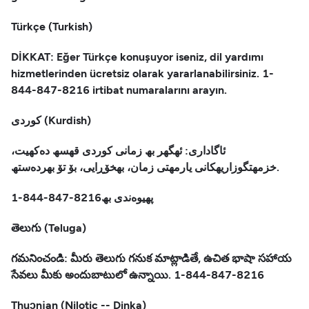
Türkçe (Turkish)
DİKKAT: Eğer Türkçe konuşuyor iseniz, dil yardımı
hizmetlerinden ücretsiz olarak yararlanabilirsiniz. 1-
844-847-8216 irtibat numaralarını arayın.
کوردی (Kurdish)
ئاگاداری: ئھگھر بھ زمانی کوردی قھسھ دەکھیت،
خزمھتگوزاریھکانی یارمھتی زمان، بھخۆڕایی، بۆ تۆ بھردەستھ.
1-844-847-8216پھیوەندی بھ
తెలుగు (Teluga)
గమనించండి: మీరు తెలుగు గనుక మాట్లాడితే, ఉచిత భాషా సహాయ
సేవలు మీకు అందుబాటులో ఉన్నాయి. 1-844-847-8216
Thuɔŋjaŋ (Nilotic -- Dinka)