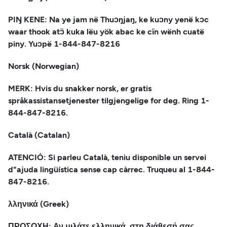
PIŊ KENE: Na ye jam në Thuɔŋjaŋ, ke kuɔny yenë kɔc
waar thook atɔ̈ kuka lëu yök abac ke cïn wënh cuatë
piny. Yuɔpë 1-844-847-8216
Norsk (Norwegian)
MERK: Hvis du snakker norsk, er gratis
språkassistansetjenester tilgjengelige for deg. Ring 1-
844-847-8216.
Català (Catalan)
ATENCIÓ: Si parleu Català, teniu disponible un servei
d"ajuda lingüística sense cap càrrec. Truqueu al 1-844-
847-8216.
λληνικά (Greek)
ΠΡΟΣΟΧΗ: Αν μιλάτε ελληνικά, στη διάθεσή σας