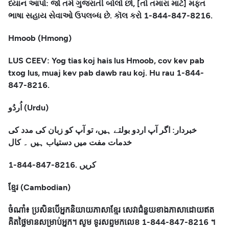
ધ્યાન આપો: જો તમે ગુજરાતી બોલો છો, [તો તમારા માટે] મફત
ભાષા સહાય સેવાઓ ઉપલબ્ધ છે. કૉલ કરો 1-844-847-8216.
Hmoob (Hmong)
LUS CEEV: Yog tias koj hais lus Hmoob, cov kev pab
txog lus, muaj kev pab dawb rau koj. Hu rau 1-844-
847-8216.
اُردُو (Urdu)
خبردار: اگر آپ اردو بولتے ہیں، تو آپ کو زبان کی مدد کی
خدمات مفت میں دستیاب ہیں ۔ کال
1-844-847-8216. کریں
ខ្មែរ (Cambodian)
ចំណាំ៖ ប្រសិនបើអ្នកនិយាយភាសាខ្មែរ សេវាជំនួយខាងភាសាដោយឥត
គិតថ្លៃមានសម្រាប់អ្នក។ សូម ទូរសព្ទមកលេខ 1-844-847-8216 ។