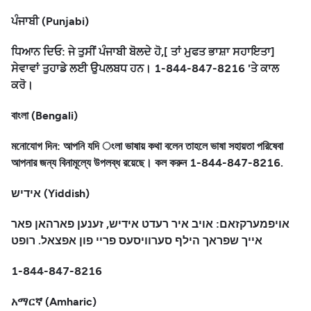
ਪੰਜਾਬੀ (Punjabi)
ਧਿਆਨ ਦਿਓ: ਜੇ ਤੁਸੀਂ ਪੰਜਾਬੀ ਬੋਲਦੇ ਹੋ,[ ਤਾਂ ਮੁਫਤ ਭਾਸ਼ਾ ਸਹਾਇਤਾ]
ਸੇਵਾਵਾਂ ਤੁਹਾਡੇ ਲਈ ਉਪਲਬਧ ਹਨ। 1-844-847-8216 'ਤੇ ਕਾਲ
ਕਰੋ।
বাংলা (Bengali)
মনোযোগ দিন: আপনি যদি ংলা ভাষায় কথা বলেন তাহলে ভাষা সহায়তা পরিষেবা
আপনার জন্য বিনামূল্যে উপলব্ধ রয়েছে। কল করুন 1-844-847-8216.
אידיש (Yiddish)
אויפמערקזאם: אויב איר רעדט אידיש, זענען פארהאן פאר
אייך שפראך הילף סערוויסעס פריי פון אפצאל. רופט
1-844-847-8216
አማርኛ (Amharic)