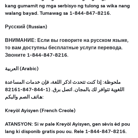
kang gumamit ng mga serbisyo ng tulong sa wika nang
walang bayad. Tumawag sa 1-844-847-8216.
Русский (Russian)
ВНИМАНИЕ: Если вы говорите на русском языке,
то вам доступны бесплатные услуги перевода.
Звоните 1-844-847-8216.
العربية (Arabic)
ملحوظة: إذا كنت تتحدث اذكر اللغة، فإن خدمات المساعدة
اللغویة تتوافر لك بالمجان. اتصل برق. (1-844-847-82161
:ھﺎﺗﻒ اﻟﺼﻢ واﻟﺒﻜﻢ
Kreyòl Ayisyen (French Creole)
ATANSYON: Si w pale Kreyòl Ayisyen, gen sèvis èd pou
lang ki disponib gratis pou ou. Rele 1-844-847-8216.