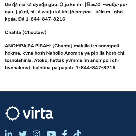
Dè ɖɛ nìà kɛ dyéɖé gbo: Ɔ jǔ ké m [Ɓàsɔ́ɔ -wùɖù-po-
nyɔ ] jǔ ní, nìí, à wuɖu kà kò ɖò po-poɔ ɓɛ́ìn m gbo
kpáa. Ɖá 1-844-847-8216
Chahta (Choctaw)
ANOMPA PA PISAH: [Chahta] makilla ish anompoli
hokma, kvna hosh Nahollo Anompa ya pipilla hosh chi
tosholahinla. Atoko, hattak yvmma im anompoli chi
bvnnakmvt, holhtina pa payah: 1-844-847-8216





