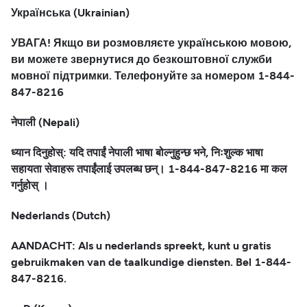
Українська (Ukrainian)
УВАГА! Якщо ви розмовляєте українською мовою,
ви можете звернутися до безкоштовної служби
мовної підтримки. Телефонуйте за номером 1-844-
847-8216
नेपाली (Nepali)
ध्यान दिनुहोस्: यदि तपाईं नेपाली भाषा बोल्नुहुन्छ भने, निःशुल्क भाषा
सहायता सेवाहरू तपाईंलाई उपलब्ध छन्। 1-844-847-8216 मा कल
गर्नुहोस् ।
Nederlands (Dutch)
AANDACHT: Als u nederlands spreekt, kunt u gratis
gebruikmaken van de taalkundige diensten. Bel 1-844-
847-8216.