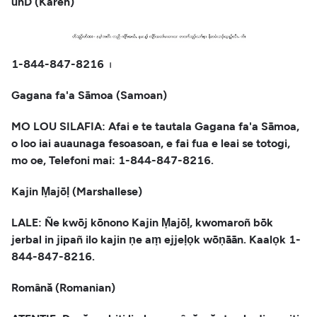
unD (Karen)
1-844-847-8216 ꤯
Gagana fa'a Sāmoa (Samoan)
MO LOU SILAFIA: Afai e te tautala Gagana fa'a Sāmoa,
o loo iai auaunaga fesoasoan, e fai fua e leai se totogi,
mo oe, Telefoni mai: 1-844-847-8216.
Kajin Ṃajōḷ (Marshallese)
LALE: Ñe kwōj kōnono Kajin Ṃajōḷ, kwomaroñ bōk
jerbal in jipañ ilo kajin ṇe aṃ ejjeḷọk wōṇāān. Kaalọk 1-
844-847-8216.
Română (Romanian)