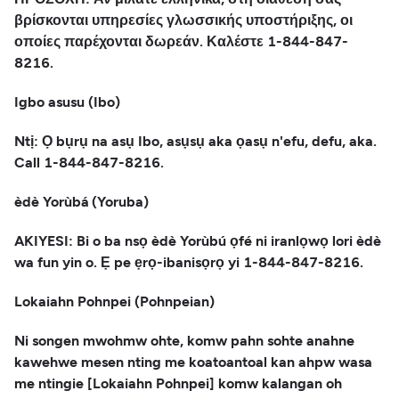
βρίσκονται υπηρεσίες γλωσσικής υποστήριξης, οι
οποίες παρέχονται δωρεάν. Καλέστε 1-844-847-
8216.
Igbo asusu (Ibo)
Ntị: Ọ bụrụ na asụ Ibo, asụsụ aka ọasụ n'efu, defu, aka.
Call 1-844-847-8216.
èdè Yorùbá (Yoruba)
AKIYESI: Bi o ba nsọ èdè Yorùbú ọfé ni iranlọwọ lori èdè
wa fun yin o. Ẹ pe ẹrọ-ibanisọrọ yi 1-844-847-8216.
Lokaiahn Pohnpei (Pohnpeian)
Ni songen mwohmw ohte, komw pahn sohte anahne
kawehwe mesen nting me koatoantoal kan ahpw wasa
me ntingie [Lokaiahn Pohnpei] komw kalangan oh